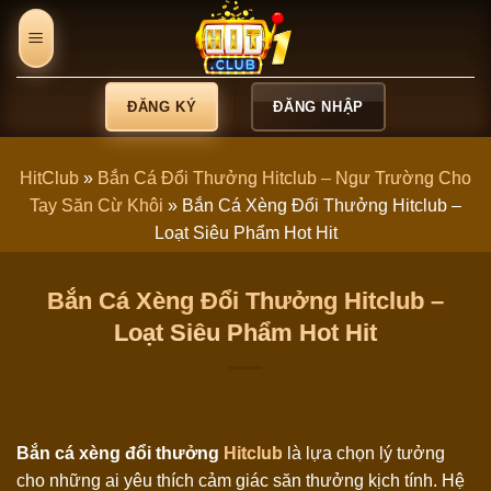
Bỏ
qua
nội
dung
ĐĂNG KÝ
ĐĂNG NHẬP
HitClub
»
Bắn Cá Đổi Thưởng Hitclub – Ngư Trường Cho
Tay Săn Cừ Khôi
»
Bắn Cá Xèng Đổi Thưởng Hitclub –
Loạt Siêu Phẩm Hot Hit
Bắn Cá Xèng Đổi Thưởng Hitclub –
Loạt Siêu Phẩm Hot Hit
Bắn cá xèng đổi thưởng
Hitclub
là lựa chọn lý tưởng
cho những ai yêu thích cảm giác săn thưởng kịch tính. Hệ