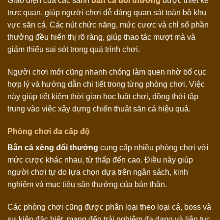
Giao diện của các sảnh
bắn cá đổi thưởng
được thiết kế
trực quan, giúp người chơi dễ dàng quan sát toàn bộ khu
vực săn cá. Các nút chức năng, mức cược và chỉ số phần
thưởng đều hiển thị rõ ràng, giúp thao tác mượt mà và
giảm thiểu sai sót trong quá trình chơi.
Người chơi mới cũng nhanh chóng làm quen nhờ bố cục
hợp lý và hướng dẫn chi tiết trong từng phòng chơi. Việc
này giúp tiết kiệm thời gian học luật chơi, đồng thời tập
trung vào việc xây dựng chiến thuật săn cá hiệu quả.
Phòng chơi đa cấp độ
Bắn cá xèng đổi thưởng
cung cấp nhiều phòng chơi với
mức cược khác nhau, từ thấp đến cao. Điều này giúp
người chơi tự do lựa chọn dựa trên ngân sách, kinh
nghiệm và mục tiêu săn thưởng của bản thân.
Các phòng chơi cũng được phân loại theo loại cá, boss và
sự kiện đặc biệt, mang đến trải nghiệm đa dạng và liên tục.