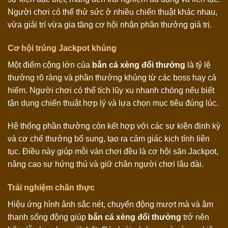
Người chơi có thể thử sức ở nhiều chiến thuật khác nhau,
vừa giải trí vừa gia tăng cơ hội nhận phần thưởng giá trị.
Cơ hội trúng Jackpot khủng
Một điểm cộng lớn của
bắn cá xèng đổi thưởng
là tỷ lệ
thưởng rõ ràng và phần thưởng khủng từ các boss hay cá
hiếm. Người chơi có thể tích lũy xu nhanh chóng nếu biết
tận dụng chiến thuật hợp lý và lựa chọn mục tiêu đúng lúc.
Hệ thống phần thưởng còn kết hợp với các sự kiện định kỳ
và cơ chế thưởng bổ sung, tạo ra cảm giác kịch tính liên
tục. Điều này giúp mỗi ván chơi đều là cơ hội săn Jackpot,
nâng cao sự hứng thú và giữ chân người chơi lâu dài.
Trải nghiệm chân thực
Hiệu ứng hình ảnh sắc nét, chuyển động mượt mà và âm
thanh sống động giúp
bắn cá xèng đổi thưởng
trở nên