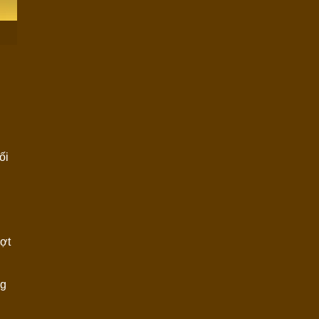
ối
ợt
ng