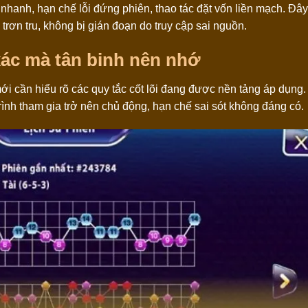
i nhanh, hạn chế lỗi đứng phiên, thao tác đặt vốn liền mạch. Đây
a trơn tru, không bị gián đoạn do truy cập sai nguồn.
 xác mà tân binh nên nhớ
ới cần hiểu rõ các quy tắc cốt lõi đang được nền tảng áp dụng.
rình tham gia trở nên chủ động, hạn chế sai sót không đáng có.