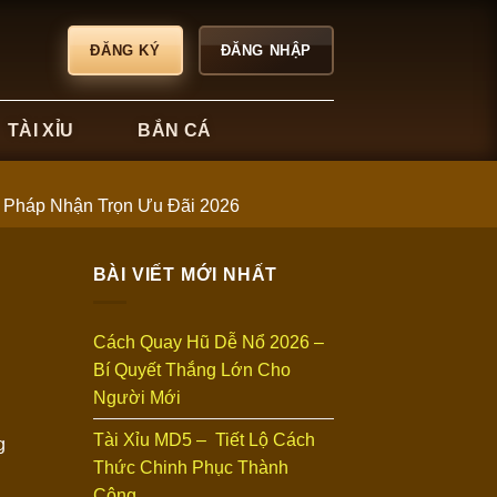
ĐĂNG KÝ
ĐĂNG NHẬP
TÀI XỈU
BẮN CÁ
iải Pháp Nhận Trọn Ưu Đãi 2026
BÀI VIẾT MỚI NHẤT
Cách Quay Hũ Dễ Nổ 2026 –
Bí Quyết Thắng Lớn Cho
Người Mới
Tài Xỉu MD5 – Tiết Lộ Cách
g
Thức Chinh Phục Thành
Công