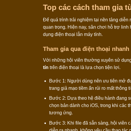
Top các cách tham gia từ 
Để quá trình trải nghiệm tại nền tảng diễn 
quan trọng. Hiện nay, sân chơi hỗ trợ lin
dụng điện thoại lẫn máy tính.
Tham gia qua điện thoại nhanh 
Với những hội viên thường xuyên sử dụng t
tín
trên điện thoại là lựa chọn tiện lợi.
Bước 1: Người dùng nên ưu tiên mở đư
trang giả mạo tiềm ẩn rủi ro mất thông ti
Bước 2: Dựa theo hệ điều hành đang s
chọn bản dành cho iOS, trong khi các t
tương ứng.
Bước 3: Khi file đã sẵn sàng, hội viên 
diễn ra nhanh, không yêu cầu thao tác 