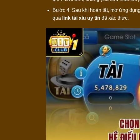
Bước 4: Sau khi hoàn tất, mở ứng dụng
qua
link tài xỉu uy tín
đã xác thực.