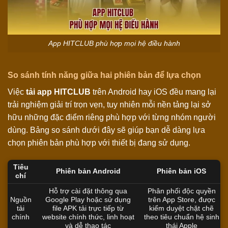
App HITCLUB phù hợp mọi hệ điều hành
So sánh tính năng giữa hai phiên bản để lựa chọn
Việc
tải app HITCLUB
trên Android hay iOS đều mang lại
trải nghiệm giải trí trọn vẹn, tuy nhiên mỗi nền tảng lại sở
hữu những đặc điểm riêng phù hợp với từng nhóm người
dùng. Bảng so sánh dưới đây sẽ giúp bạn dễ dàng lựa
chọn phiên bản phù hợp với thiết bị đang sử dụng.
Tiêu
Phiên bản Android
Phiên bản iOS
chí
Hỗ trợ cài đặt thông qua
Phân phối độc quyền
Nguồn
Google Play hoặc sử dụng
trên App Store, được
tải
file APK tải trực tiếp từ
kiểm duyệt chặt chẽ
chính
website chính thức, linh hoạt
theo tiêu chuẩn hệ sinh
và dễ thao tác
thái Apple