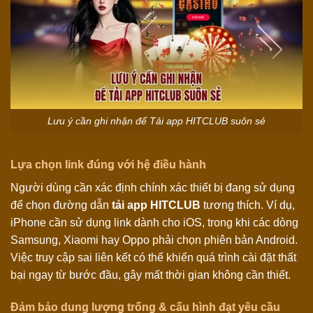
Lưu ý cần ghi nhận để Tải app HITCLUB suôn sẻ
Lựa chọn link đúng với hệ điều hành
Người dùng cần xác định chính xác thiết bị đang sử dụng
để chọn đường dẫn
tải app HITCLUB
tương thích. Ví dụ,
iPhone cần sử dụng link dành cho iOS, trong khi các dòng
Samsung, Xiaomi hay Oppo phải chọn phiên bản Android.
Việc truy cập sai liên kết có thể khiến quá trình cài đặt thất
bại ngay từ bước đầu, gây mất thời gian không cần thiết.
Đảm bảo dung lượng trống & cấu hình đạt yêu cầu