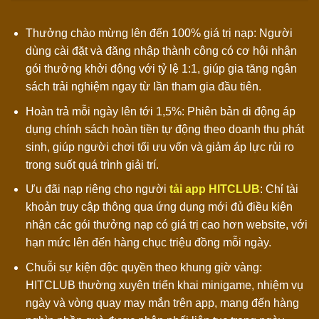
Thưởng chào mừng lên đến 100% giá trị nạp: Người
dùng cài đặt và đăng nhập thành công có cơ hội nhận
gói thưởng khởi động với tỷ lệ 1:1, giúp gia tăng ngân
sách trải nghiệm ngay từ lần tham gia đầu tiên.
Hoàn trả mỗi ngày lên tới 1,5%: Phiên bản di động áp
dụng chính sách hoàn tiền tự động theo doanh thu phát
sinh, giúp người chơi tối ưu vốn và giảm áp lực rủi ro
trong suốt quá trình giải trí.
Ưu đãi nạp riêng cho người
tải app HITCLUB
: Chỉ tài
khoản truy cập thông qua ứng dụng mới đủ điều kiện
nhận các gói thưởng nạp có giá trị cao hơn website, với
hạn mức lên đến hàng chục triệu đồng mỗi ngày.
Chuỗi sự kiện độc quyền theo khung giờ vàng:
HITCLUB thường xuyên triển khai minigame, nhiệm vụ
ngày và vòng quay may mắn trên app, mang đến hàng