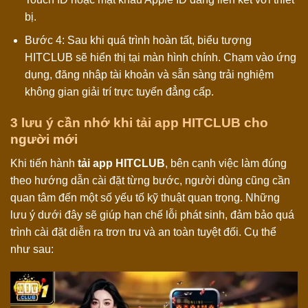
bị.
Bước 4: Sau khi quá trình hoàn tất, biểu tượng
HITCLUB sẽ hiển thị tại màn hình chính. Chạm vào ứng
dụng, đăng nhập tài khoản và sẵn sàng trải nghiệm
không gian giải trí trực tuyến đẳng cấp.
3 lưu ý cần nhớ khi tải app HITCLUB cho
người mới
Khi tiến hành
tải app HITCLUB
, bên cạnh việc làm đúng
theo hướng dẫn cài đặt từng bước, người dùng cũng cần
quan tâm đến một số yếu tố kỹ thuật quan trọng. Những
lưu ý dưới đây sẽ giúp hạn chế lỗi phát sinh, đảm bảo quá
trình cài đặt diễn ra trơn tru và an toàn tuyệt đối. Cụ thể
như sau: