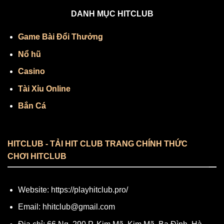
DANH MỤC HITCLUB
Game Bài Đổi Thưởng
Nổ hũ
Casino
Tài Xỉu Online
Bắn Cá
HITCLUB - TẢI HIT CLUB TRANG CHÍNH THỨC
CHƠI HITCLUB
Website: https://playhitclub.pro/
Email:
hhitclub@gmail.com